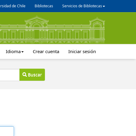
rsidad de Chile
Bibliotecas
Servicios de Bibliotecas
Idioma
Crear cuenta
Iniciar sesión
Buscar