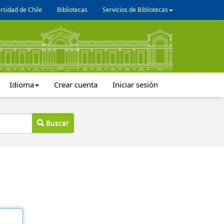
rsidad de Chile
Bibliotecas
Servicios de Bibliotecas
Idioma
Crear cuenta
Iniciar sesión
Buscar