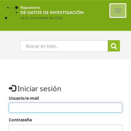
Ir
al
Cambi
contenido
naveg
principal
Buscar
Iniciar sesión
Usuario/e-mail
Contraseña