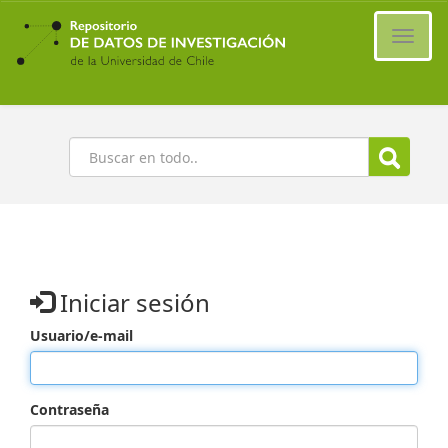
Ir
al
Cambi
contenido
naveg
principal
Buscar
Iniciar sesión
Usuario/e-mail
Contraseña