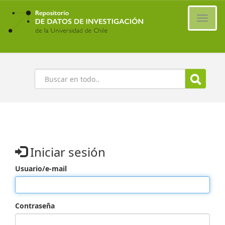
Ir
al
Cambi
contenido
naveg
principal
Buscar
Iniciar sesión
Usuario/e-mail
Contraseña