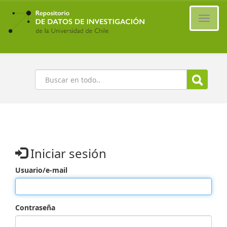
Ir
al
Cambi
contenido
naveg
principal
Buscar
Iniciar sesión
Usuario/e-mail
Contraseña