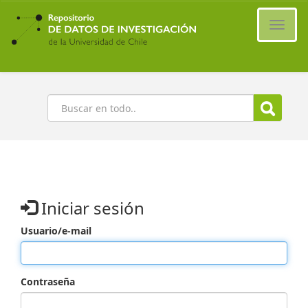
Ir
al
Cambi
contenido
naveg
principal
Buscar
Iniciar sesión
Usuario/e-mail
Contraseña