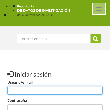
Ir
al
Cambi
contenido
naveg
principal
Buscar
Iniciar sesión
Usuario/e-mail
Contraseña