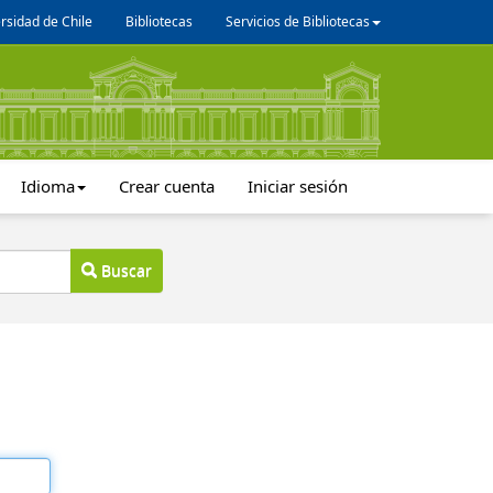
rsidad de Chile
Bibliotecas
Servicios de Bibliotecas
Idioma
Crear cuenta
Iniciar sesión
Buscar