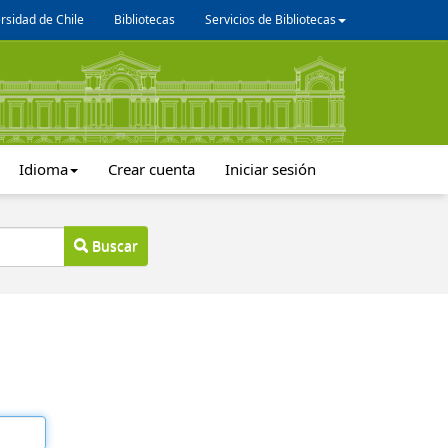
rsidad de Chile
Bibliotecas
Servicios de Bibliotecas
Idioma
Crear cuenta
Iniciar sesión
Buscar