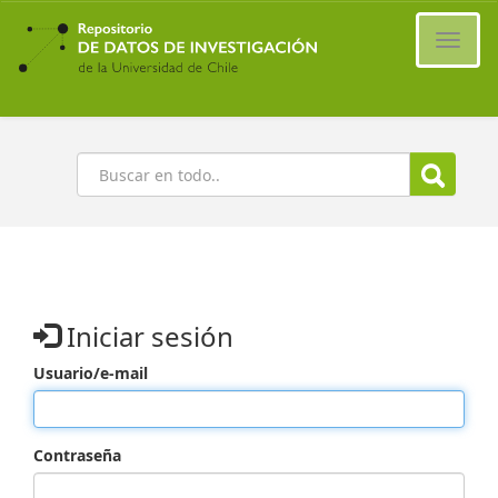
Ir
al
Cambi
contenido
naveg
principal
Buscar
Iniciar sesión
Usuario/e-mail
Contraseña