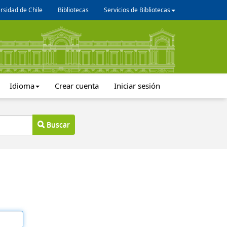
rsidad de Chile
Bibliotecas
Servicios de Bibliotecas
Idioma
Crear cuenta
Iniciar sesión
Buscar