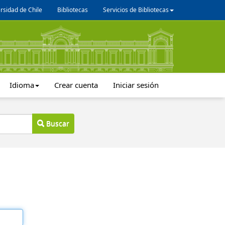
rsidad de Chile
Bibliotecas
Servicios de Bibliotecas
Idioma
Crear cuenta
Iniciar sesión
Buscar