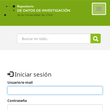
Ir
al
Cambi
contenido
naveg
principal
Buscar
Iniciar sesión
Usuario/e-mail
Contraseña