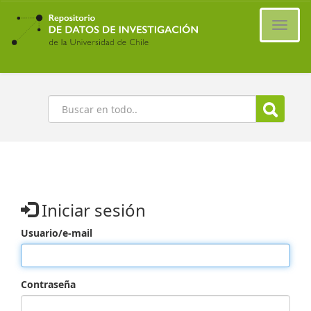
Ir
al
Cambi
contenido
naveg
principal
Buscar
Iniciar sesión
Usuario/e-mail
Contraseña