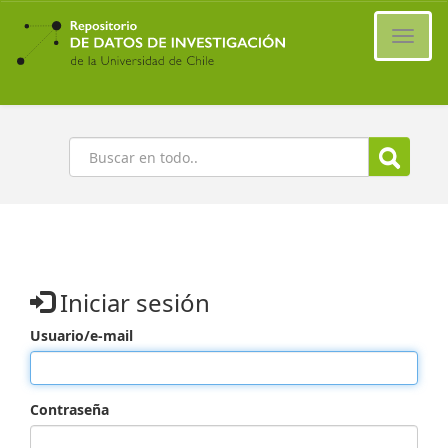
Ir
al
Cambi
contenido
naveg
principal
Buscar
Iniciar sesión
Usuario/e-mail
Contraseña