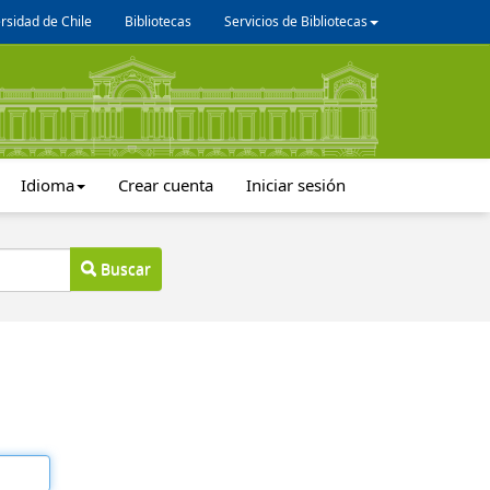
rsidad de Chile
Bibliotecas
Servicios de Bibliotecas
Idioma
Crear cuenta
Iniciar sesión
Buscar