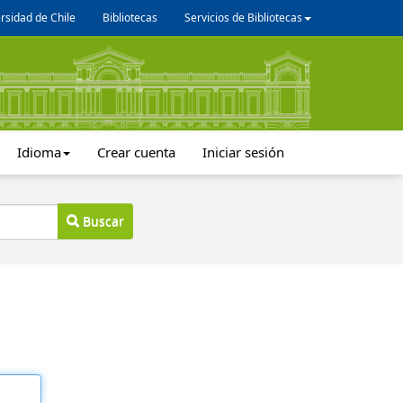
rsidad de Chile
Bibliotecas
Servicios de Bibliotecas
Idioma
Crear cuenta
Iniciar sesión
Buscar