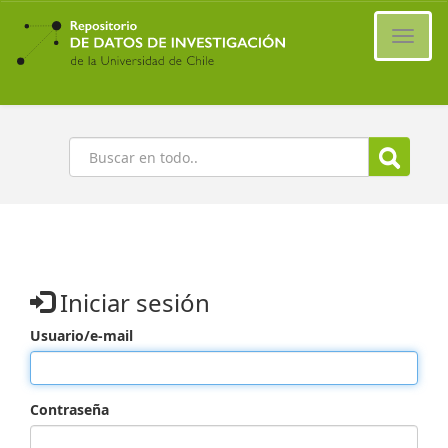
Ir
al
Cambi
contenido
naveg
principal
Buscar
Iniciar sesión
Usuario/e-mail
Contraseña