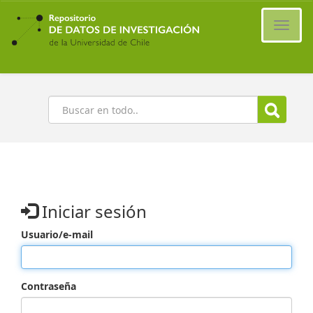
Ir
al
Cambi
contenido
naveg
principal
Buscar
Iniciar sesión
Usuario/e-mail
Contraseña