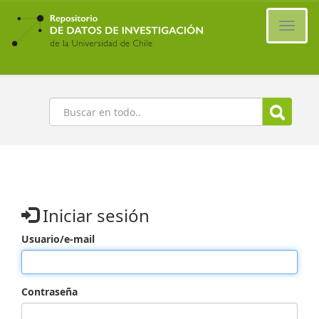
Ir
al
Cambi
contenido
naveg
principal
Buscar
Iniciar sesión
Usuario/e-mail
Contraseña