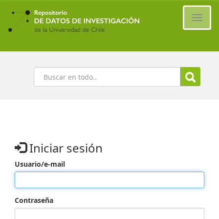
Ir
al
Cambi
contenido
naveg
principal
Buscar
Iniciar sesión
Usuario/e-mail
Contraseña