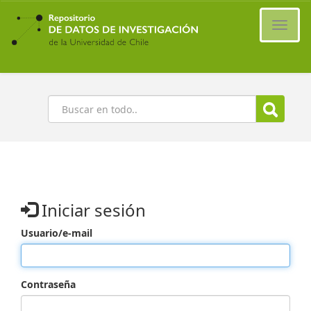
Ir
al
Cambi
contenido
naveg
principal
Buscar
Iniciar sesión
Usuario/e-mail
Contraseña