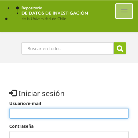
Ir
al
Cambi
contenido
naveg
principal
Buscar
Iniciar sesión
Usuario/e-mail
Contraseña