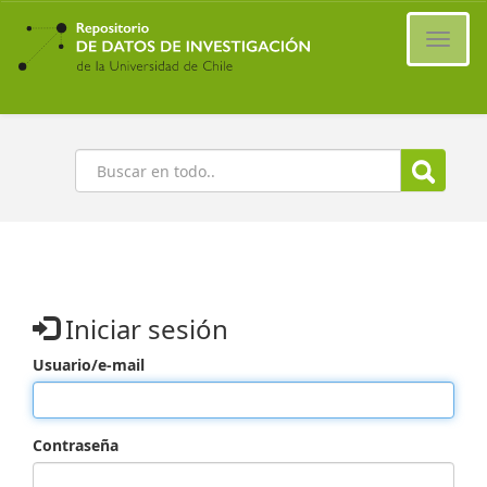
Ir
al
Cambi
contenido
naveg
principal
Buscar
Iniciar sesión
Usuario/e-mail
Contraseña