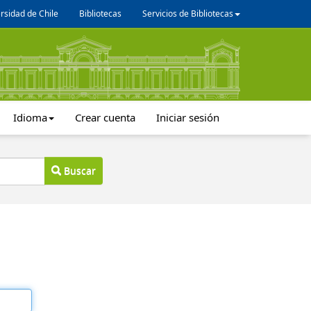
rsidad de Chile
Bibliotecas
Servicios de Bibliotecas
Idioma
Crear cuenta
Iniciar sesión
Buscar