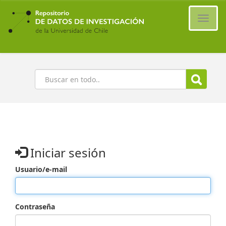
Ir
al
Cambi
contenido
naveg
principal
Buscar
Iniciar sesión
Usuario/e-mail
Contraseña