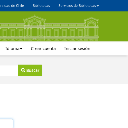
rsidad de Chile
Bibliotecas
Servicios de Bibliotecas
Idioma
Crear cuenta
Iniciar sesión
Buscar