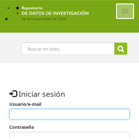
Ir
al
Cambi
contenido
naveg
principal
Buscar
Iniciar sesión
Usuario/e-mail
Contraseña