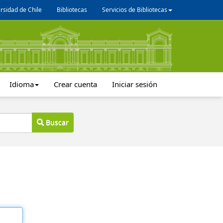
rsidad de Chile
Bibliotecas
Servicios de Bibliotecas
Idioma
Crear cuenta
Iniciar sesión
Buscar