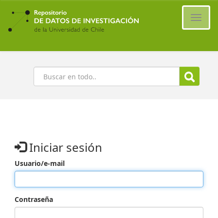
Ir
al
Cambi
contenido
naveg
principal
Buscar
Iniciar sesión
Usuario/e-mail
Contraseña