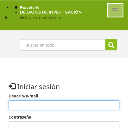
Ir
al
Cambi
contenido
naveg
principal
Buscar
Iniciar sesión
Usuario/e-mail
Contraseña