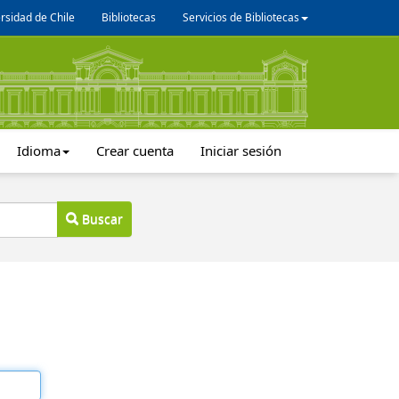
rsidad de Chile
Bibliotecas
Servicios de Bibliotecas
Idioma
Crear cuenta
Iniciar sesión
Buscar