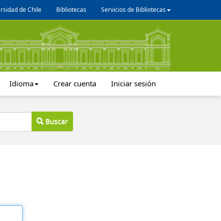
rsidad de Chile
Bibliotecas
Servicios de Bibliotecas
Idioma
Crear cuenta
Iniciar sesión
Buscar