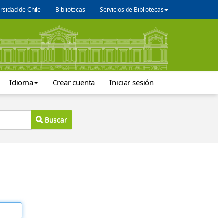
rsidad de Chile
Bibliotecas
Servicios de Bibliotecas
Idioma
Crear cuenta
Iniciar sesión
Buscar