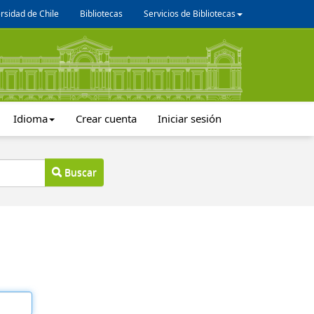
rsidad de Chile
Bibliotecas
Servicios de Bibliotecas
Idioma
Crear cuenta
Iniciar sesión
Buscar