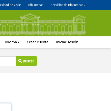
rsidad de Chile
Bibliotecas
Servicios de Bibliotecas
Idioma
Crear cuenta
Iniciar sesión
Buscar