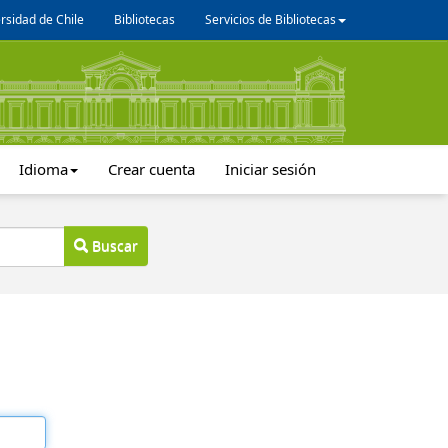
rsidad de Chile
Bibliotecas
Servicios de Bibliotecas
Idioma
Crear cuenta
Iniciar sesión
Buscar