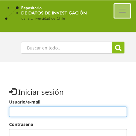
Ir
al
Cambi
contenido
naveg
principal
Buscar
Iniciar sesión
Usuario/e-mail
Contraseña