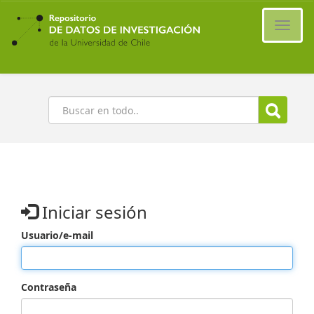
Ir
al
Cambi
contenido
naveg
principal
Buscar
Iniciar sesión
Usuario/e-mail
Contraseña