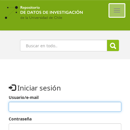
Ir
al
Cambi
contenido
naveg
principal
Buscar
Iniciar sesión
Usuario/e-mail
Contraseña