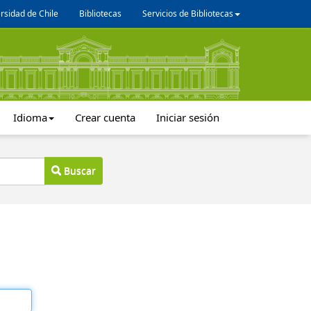
rsidad de Chile
Bibliotecas
Servicios de Bibliotecas
Idioma
Crear cuenta
Iniciar sesión
Buscar