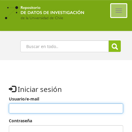
Ir
al
Cambi
contenido
naveg
principal
Buscar
Iniciar sesión
Usuario/e-mail
Contraseña