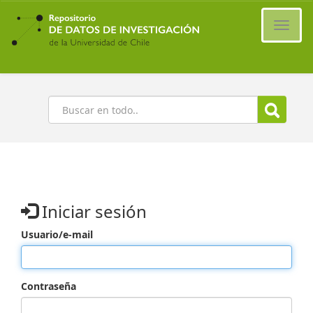
Ir
al
Cambi
contenido
naveg
principal
Buscar
Iniciar sesión
Usuario/e-mail
Contraseña