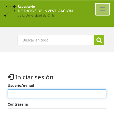
Ir
al
Cambi
contenido
naveg
principal
Buscar
Iniciar sesión
Usuario/e-mail
Contraseña