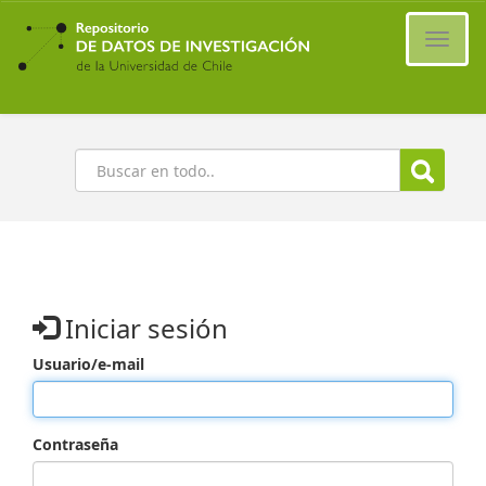
Ir
al
Cambi
contenido
naveg
principal
Buscar
Iniciar sesión
Usuario/e-mail
Contraseña