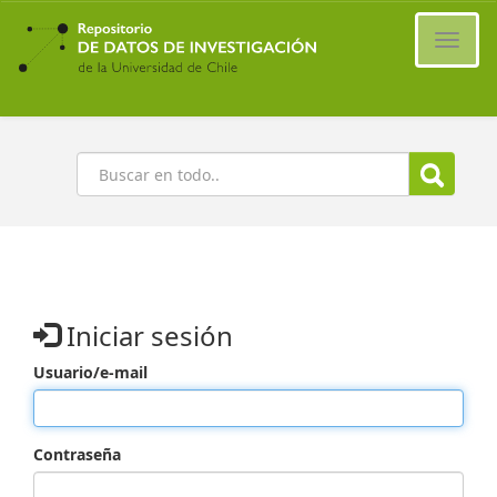
Ir
al
Cambi
contenido
naveg
principal
Buscar
Iniciar sesión
Usuario/e-mail
Contraseña