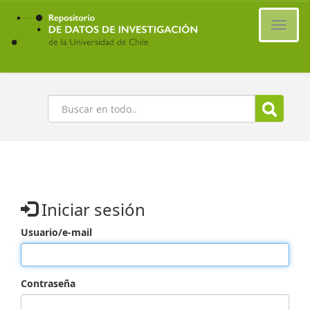
Ir
al
Cambi
contenido
naveg
principal
Buscar
Iniciar sesión
Usuario/e-mail
Contraseña