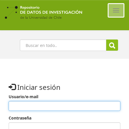
Ir
al
Cambi
contenido
naveg
principal
Buscar
Iniciar sesión
Usuario/e-mail
Contraseña