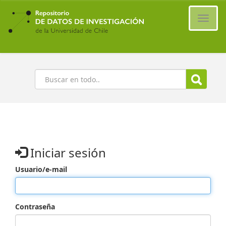
Ir
al
Cambi
contenido
naveg
principal
Buscar
Iniciar sesión
Usuario/e-mail
Contraseña